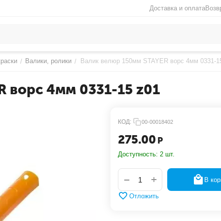
Доставка и оплата
Возв
краски
Валики, ролики
Валик велюр 150мм STAYER ворс 4мм 0331-1
/
/
 ворс 4мм 0331-15 z01
КОД:
00-00018402
275.00
Р
Доступность:
2 шт.
+
−
В кор
Отложить