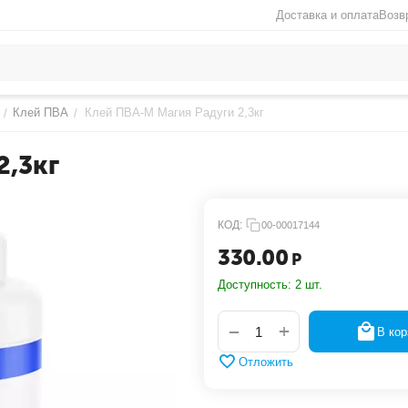
Доставка и оплата
Возв
Клей ПВА
Клей ПВА-М Магия Радуги 2,3кг
/
/
2,3кг
КОД:
00-00017144
330.00
Р
Доступность:
2 шт.
+
−
В кор
Отложить