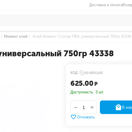
Доставка и оплата
Возв
Момент клей
Клей Момент Столяр ПВА универсальный 750гр 43338
/
/
универсальный 750гр 43338
КОД:
00-00011165
625.00
Р
Доступность:
3 шт.
+
−
В кор
Отложить