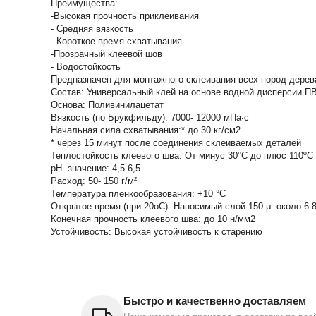
Преимущества:
-Высокая прочность приклеивания
- Средняя вязкость
- Короткое время схватывания
-Прозрачный клеевой шов
- Водостойкость
Предназначен для монтажного склеивания всех пород дерев
Состав: Универсальный клей на основе водной дисперсии П
Основа: Поливинилацетат
Вязкость (по Брукфильду): 7000- 12000 мПа∙с
Начальная сила схватывания:* до 30 кг/см2
* через 15 минут после соединения склеиваемых деталей
Теплостойкость клеевого шва: От минус 30°C до плюс 110ºC
pH -значение: 4,5-6,5
Расход: 50- 150 г/м²
Температура пленкообразования: +10 °С
Открытое время (при 20oC): Наносимый слой 150 μ: около 6-
Конечная прочность клеевого шва: до 10 н/мм2
Устойчивость: Высокая устойчивость к старению
Быстро и качественно доставляем