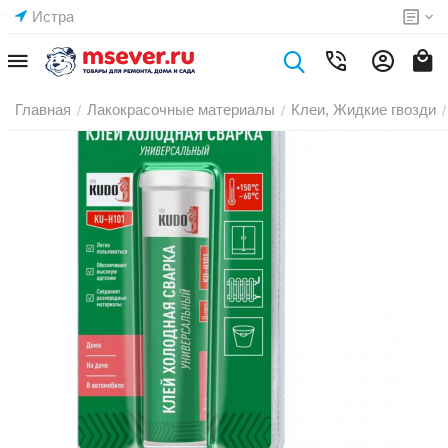
Истра
Главная
Лакокрасочные материалы
Клеи, Жидкие гвозди
/
/
/