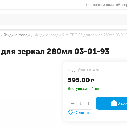
Доставка и оплата
Возв
Жидкие гвозди
Жидкие гвозди KIM TEC 93 для зеркал 280мл 03-01-
/
/
 для зеркал 280мл 03-01-93
КОД:
00-00012091
595.00
Р
Доступность:
1 шт.
+
−
В кор
Отложить