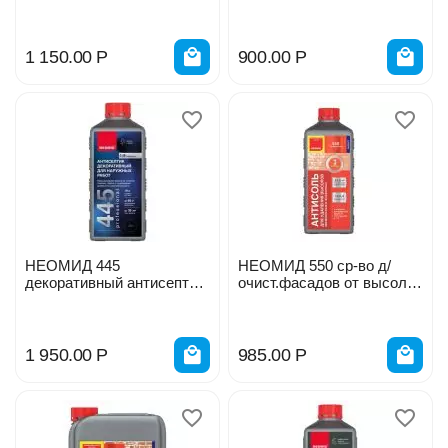
д/наружных работ 1л
00631
1 150.00
Р
900.00
Р
НЕОМИД 445
НЕОМИД 550 ср-во д/
декоративный антисептик
очист.фасадов от высолов
для наружных работ 1кг
1л
арабика
1 950.00
Р
985.00
Р