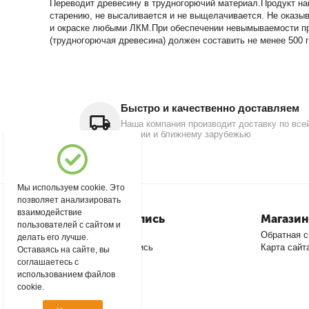
Переводит древесину в трудногорючий материал.Продукт нан
старению, не высаливается и не выщелачивается. Не оказыв
и окраске любыми ЛКМ.При обеспечении невымываемости пре
(трудногорючая древесина) должен составить не менее 500 г/
Быстро и качественно доставляем
Наша компания производит доставку по все
России и ближнему зарубежью
Мы используем cookie. Это
позволяет анализировать
взаимодействие
Моя учетная запись
Магазин
пользователей с сайтом и
Войти
Обратная с
делать его лучше.
Создать учетную запись
Карта сайт
Оставаясь на сайте, вы
соглашаетесь с
использованием файлов
cookie.