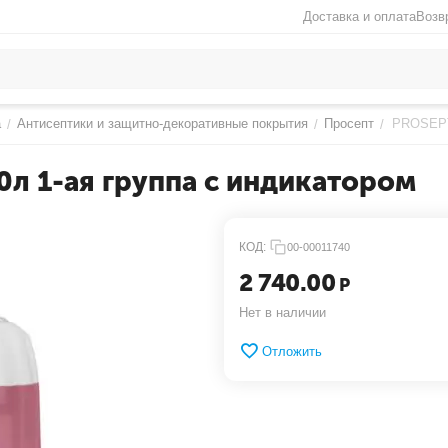
Доставка и оплата
Возв
а
Антисептики и защитно-декоративные покрытия
Просепт
PROSEPT 
/
/
/
л 1-ая группа с индикатором
КОД:
00-00011740
2 740.00
Р
Нет в наличии
Отложить