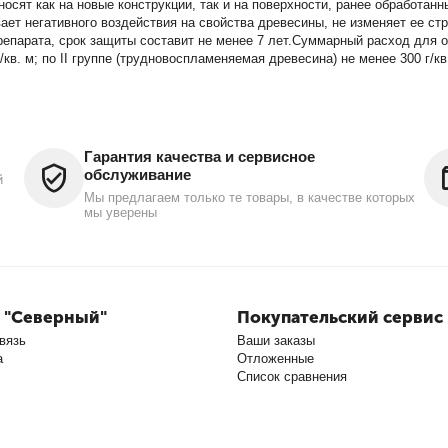
осят как на новые конструкции, так и на поверхности, ранее обработан
ает негативного воздействия на свойства древесины, не изменяет ее ст
парата, срок защиты составит не менее 7 лет.Суммарный расход для об
кв. м; по II группе (трудновоспламеняемая древесина) не менее 300 г/кв.
Гарантия качества и сервисное
обслуживание
й
Мы предлагаем только те товары, в качестве которых
мы уверены
 "Северный"
Покупательский сервис
вязь
Ваши заказы
а
Отложенные
Список сравнения