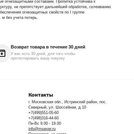
ные огнезащитными составами. Пропитка устойчива к
руктуру, не препятствует дальнейшей обработке, склеиванию
еспечения огнезащитных свойств по I группе
 м без учета потерь.
Возврат товара в течение 30 дней
У вас есть 30 дней, для того чтобы
протестировать вашу покупку
Контакты
г. Московская обл., Истринский район, пос.
Северный, ул. Шоссейная, д.10
+7(499)551-05-60
+7(498)316-44-60
Пн-Вс 9.00 - 19.00
info@msever.ru