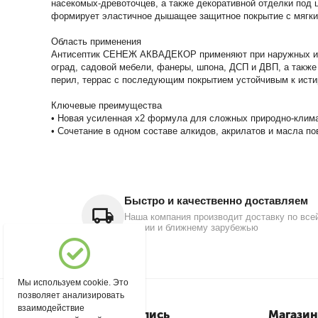
насекомых-древоточцев, а также декоративной отделки под
формирует эластичное дышащее защитное покрытие с мягк
Область применения
Антисептик СЕНЕЖ АКВАДЕКОР применяют при наружных и вну
оград, садовой мебели, фанеры, шпона, ДСП и ДВП, а такж
перил, террас с последующим покрытием устойчивым к исти
Ключевые преимущества
• Новая усиленная х2 формула для сложных природно-клим
• Сочетание в одном составе алкидов, акрилатов и масла п
Быстро и качественно доставляем
Наша компания производит доставку по все
России и ближнему зарубежью
Мы используем cookie. Это
позволяет анализировать
взаимодействие
Моя учетная запись
Магазин