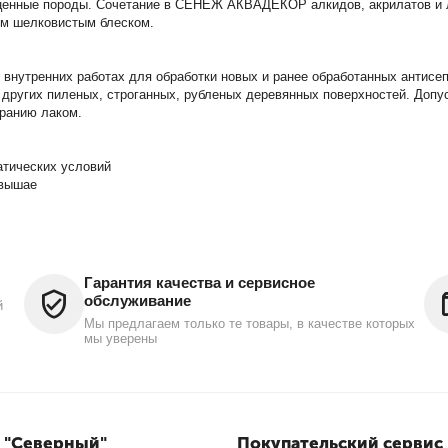
 ценные породы. Сочетание в СЕНЕЖ АКВАДЕКОР алкидов, акрилатов и 
им шелковистым блеском.
тренних работах для обработки новых и ранее обработанных антисепти
е других пиленых, строганных, рубленых деревянных поверхностей. Д
ранию лаком.
атических условий
овышае
Гарантия качества и сервисное
обслуживание
й
Мы предлагаем только те товары, в качестве которых
мы уверены
 "Северный"
Покупательский сервис