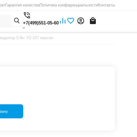
рат
Гарантия качества
Политика конфиденциальности
Контакты
+7(499)551-05-60
адекор 0,9кг Х2-107 каштан
зину