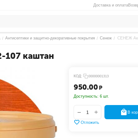
Доставка и оплата
Возв
а
Антисептики и защитно-декоративные покрытия
Сенеж
СЕНЕЖ Акв
/
/
/
2-107 каштан
КОД:
00000001313
950.00
Р
Доступность:
6 шт.
+
−
В кор
Отложить