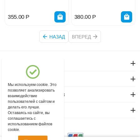
1
355.00
Р
380.00
Р
НАЗАД
ВПЕРЕД
Моя учетная запись
Магазин "Северный"
Мы используем cookie. Это
позволяет анализировать
Покупательский сервис
взаимодействие
пользователей с сайтом и
делать его лучше.
Контакты
Оставаясь на сайте, вы
соглашаетесь с
использованием файлов
© 2004 - 2026 msever.ru.
cookie.