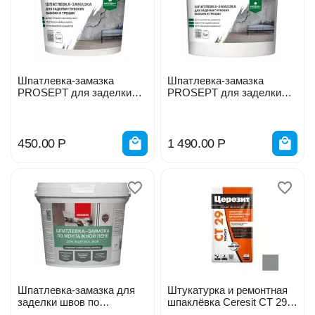
Шпатлевка-замазка
Шпатлевка-замазка
PROSEPT для заделки
PROSEPT для заделки
глубоких выбоин и трещин
глубоких выбоин и трещин
1,4кг 082-1
5кг 082-5
450.00
Р
1 490.00
Р
Шпатлевка-замазка для
Штукатурка и ремонтная
заделки швов по
шпаклёвка Ceresit CT 29 5
монтажной пене 1,4кг 083-
кг 48621