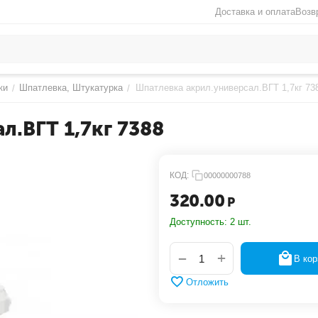
Доставка и оплата
Возв
ки
Шпатлевка, Штукатурка
Шпатлевка акрил.универсал.ВГТ 1,7кг 73
/
/
л.ВГТ 1,7кг 7388
КОД:
00000000788
320.00
Р
Доступность:
2 шт.
+
−
В кор
Отложить