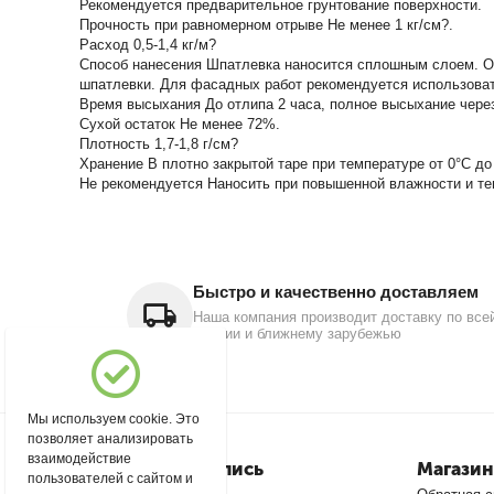
Рекомендуется предварительное грунтование поверхности.
Прочность при равномерном отрыве Не менее 1 кг/см?.
Расход 0,5-1,4 кг/м?
Способ нанесения Шпатлевка наносится сплошным слоем. О
шпатлевки. Для фасадных работ рекомендуется использов
Время высыхания До отлипа 2 часа, полное высыхание через
Сухой остаток Не менее 72%.
Плотность 1,7-1,8 г/см?
Хранение В плотно закрытой таре при температуре от 0°С до
Не рекомендуется Наносить при повышенной влажности и те
Быстро и качественно доставляем
Наша компания производит доставку по все
России и ближнему зарубежью
Мы используем cookie. Это
позволяет анализировать
взаимодействие
Моя учетная запись
Магазин
пользователей с сайтом и