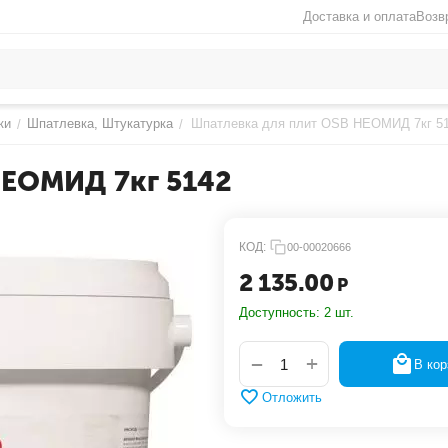
Доставка и оплата
Возв
ки
Шпатлевка, Штукатурка
Шпатлевка для плит OSB НЕОМИД 7кг 5
/
/
НЕОМИД 7кг 5142
КОД:
00-00020666
2 135.00
Р
Доступность:
2 шт.
+
−
В кор
Отложить