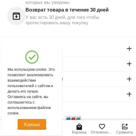
которых мы уверены
Возврат товара в течение 30 дней
У вас есть 30 дней, для того чтобы
протестировать вашу покупку
Моя учетная запись
Магазин "Северный"
Мы используем cookie. Это
позволяет анализировать
Покупательский сервис
взаимодействие
пользователей с сайтом и
делать его лучше.
Контакты
Оставаясь на сайте, вы
соглашаетесь с
использованием файлов
© 2004 - 2026 msever.ru.
cookie.
Хорошо
145.00
Р
В корзину
Главная
Меню
Найти
Корзина
Отложенные
Сравнить