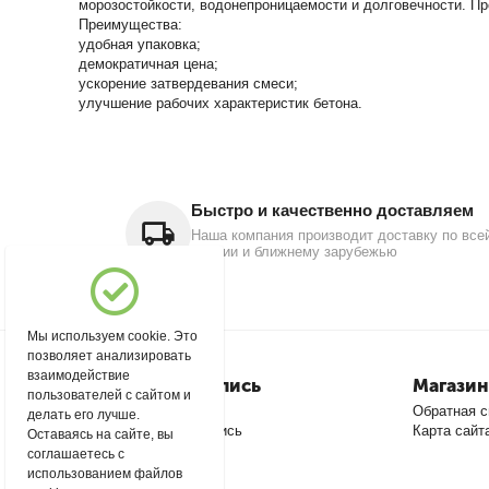
морозостойкости, водонепроницаемости и долговечности. Про
Преимущества:
удобная упаковка;
демократичная цена;
ускорение затвердевания смеси;
улучшение рабочих характеристик бетона.
Быстро и качественно доставляем
Наша компания производит доставку по все
России и ближнему зарубежью
Мы используем cookie. Это
позволяет анализировать
взаимодействие
Моя учетная запись
Магазин
пользователей с сайтом и
Войти
Обратная с
делать его лучше.
Создать учетную запись
Карта сайт
Оставаясь на сайте, вы
соглашаетесь с
использованием файлов