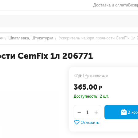
Доставка и оплата
Возв
ки
Шпатлевка, Штукатурка
Ускоритель набора прочности CemFix 1л 
/
/
сти CemFix 1л 206771
КОД:
00-00028468
365.00
Р
Доступность:
2 шт.
+
−
В кор
Отложить