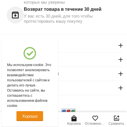
которых мы уверены
Возврат товара в течение 30 дней
У вас есть 30 дней, для того чтобы
протестировать вашу покупку
Моя учетная запись
Магазин "Северный"
Мы используем cookie. Это
позволяет анализировать
Покупательский сервис
взаимодействие
пользователей с сайтом и
делать его лучше.
Контакты
Оставаясь на сайте, вы
соглашаетесь с
использованием файлов
© 2004 - 2026 msever.ru.
cookie.
Хорошо
300.00
Р
В корзину
Главная
Меню
Найти
Корзина
Отложенные
Сравнить