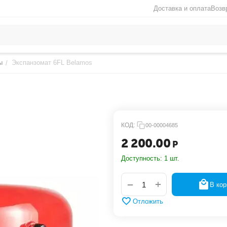
Доставка и оплата
Возв
ы
Экспанзомат 6FL Belamos
/
КОД:
00-00004685
2 200.00
Р
Доступность:
1 шт.
+
−
В кор
Отложить