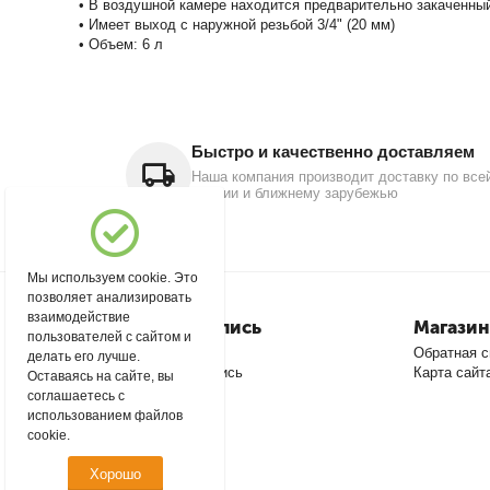
• В воздушной камере находится предварительно закаченны
• Имеет выход с наружной резьбой 3/4" (20 мм)
• Объем: 6 л
Быстро и качественно доставляем
Наша компания производит доставку по все
России и ближнему зарубежью
Мы используем cookie. Это
позволяет анализировать
взаимодействие
Моя учетная запись
Магазин
пользователей с сайтом и
Войти
Обратная с
делать его лучше.
Создать учетную запись
Карта сайт
Оставаясь на сайте, вы
соглашаетесь с
использованием файлов
cookie.
Хорошо