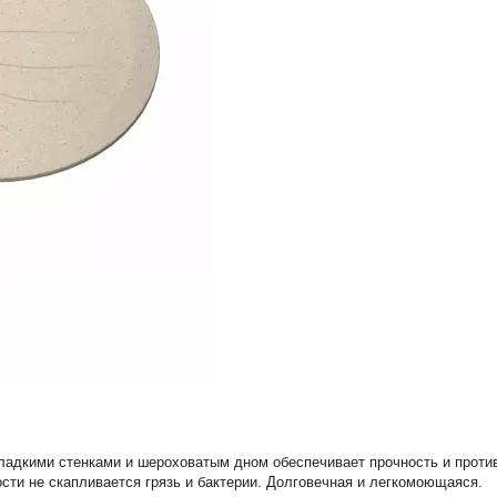
гладкими стенками и шероховатым дном обеспечивает прочность и прот
сти не скапливается грязь и бактерии. Долговечная и легкомоющаяся.