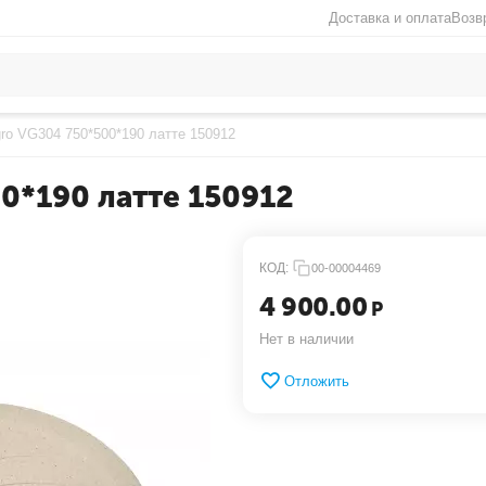
Доставка и оплата
Возв
ro VG304 750*500*190 латте 150912
0*190 латте 150912
КОД:
00-00004469
4 900.00
Р
Нет в наличии
Отложить