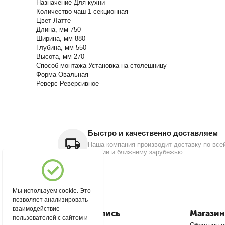
Назначение Для кухни
Количество чаш 1-секционная
Цвет Латте
Длина, мм 750
Ширина, мм 880
Глубина, мм 550
Высота, мм 270
Способ монтажа Установка на столешницу
Форма Овальная
Реверс Реверсивное
Быстро и качественно доставляем
Наша компания производит доставку по все
России и ближнему зарубежью
Мы используем cookie. Это
позволяет анализировать
взаимодействие
Моя учетная запись
Магазин
пользователей с сайтом и