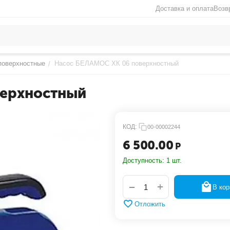
Доставка и оплата
Возв
поверхностные
Насос БЕЛАМОС ХК 06 поверхностный
/
верхностный
КОД:
00-00002244
6 500.00
Р
Доступность:
1 шт.
+
−
В кор
Отложить