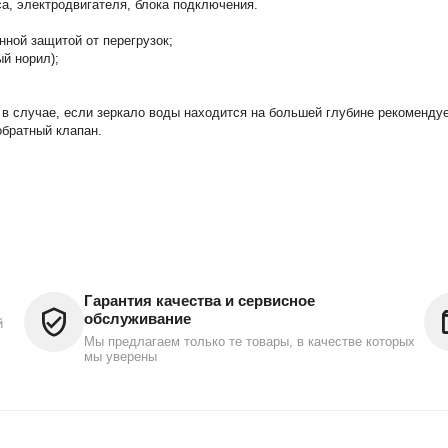
са, электродвигателя, блока подключения.
ной защитой от перегрузок;
й норил);
 в случае, если зеркало воды находится на большей глубине рекоменду
братный клапан.
Гарантия качества и сервисное
обслуживание
й
Мы предлагаем только те товары, в качестве которых
мы уверены