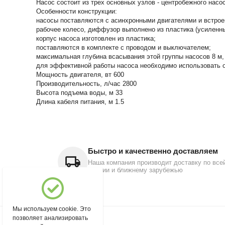
Насос состоит из трех основных узлов - центробежного насо
Особенности конструкции:
насосы поставляются с асинхронными двигателями и встроен
рабочее колесо, диффузор выполнено из пластика (усиленны
корпус насоса изготовлен из пластика;
поставляются в комплекте с проводом и выключателем;
максимальная глубина всасывания этой группы насосов 8 м,
для эффективной работы насоса необходимо использовать о
Мощность двигателя, вт 600
Производительность, л/час 2800
Высота подъема воды, м 33
Длина кабеля питания, м 1.5
Быстро и качественно доставляем
Наша компания производит доставку по все
России и ближнему зарубежью
Мы используем cookie. Это
позволяет анализировать