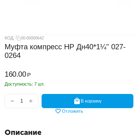
КОД:
00-00000642
Муфта компресс НР Дн40*1¼" 027-
0264
160.00
Р
Доступность:
7 шт.
+
−
В корзину
Отложить
Описание