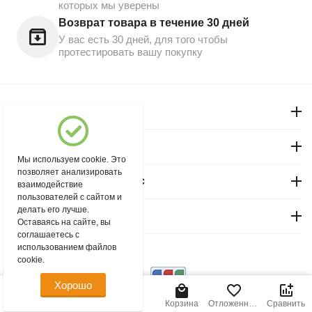
которых мы уверены
Возврат товара в течение 30 дней
У вас есть 30 дней, для того чтобы
протестировать вашу покупку
Моя учетная запись
Магазин "Северный"
Мы используем cookie. Это
позволяет анализировать
Покупательский сервис
взаимодействие
пользователей с сайтом и
делать его лучше.
Контакты
Оставаясь на сайте, вы
соглашаетесь с
использованием файлов
© 2004 - 2026 msever.ru.
cookie.
Хорошо
75.00
Р
В корзину
Главная
Меню
Найти
Корзина
Отложенные
Сравнить