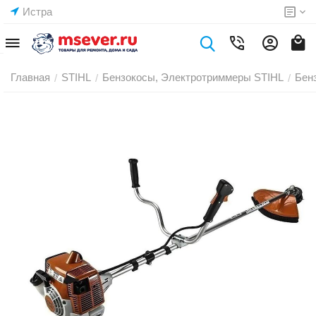
Истра
Главная
STIHL
Бензокосы, Электротриммеры STIHL
Бен
/
/
/