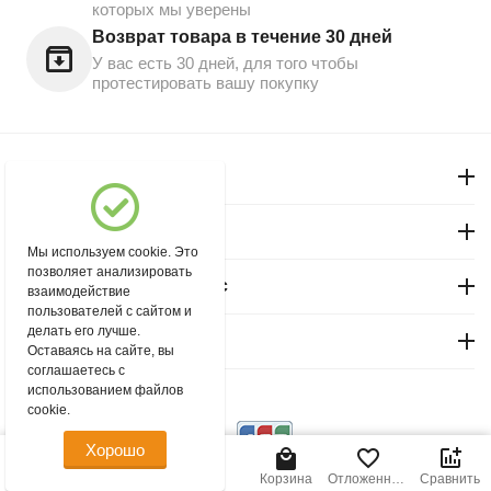
которых мы уверены
Возврат товара в течение 30 дней
У вас есть 30 дней, для того чтобы
протестировать вашу покупку
Моя учетная запись
Магазин "Северный"
Мы используем cookie. Это
позволяет анализировать
Покупательский сервис
взаимодействие
пользователей с сайтом и
делать его лучше.
Контакты
Оставаясь на сайте, вы
соглашаетесь с
использованием файлов
© 2004 - 2026 msever.ru.
cookie.
Хорошо
Главная
Меню
Найти
Корзина
Отложенные
Сравнить