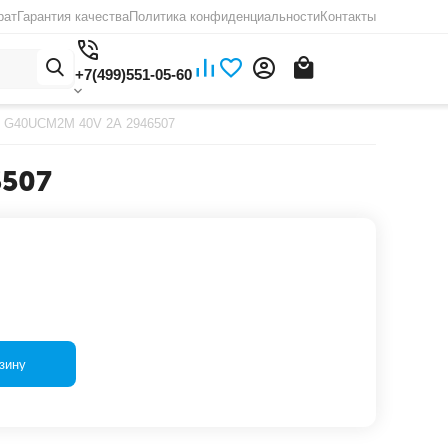
рат
Гарантия качества
Политика конфиденциальности
Контакты
+7(499)551-05-60
s G40UCM2M 40V 2А 2946507
6507
зину