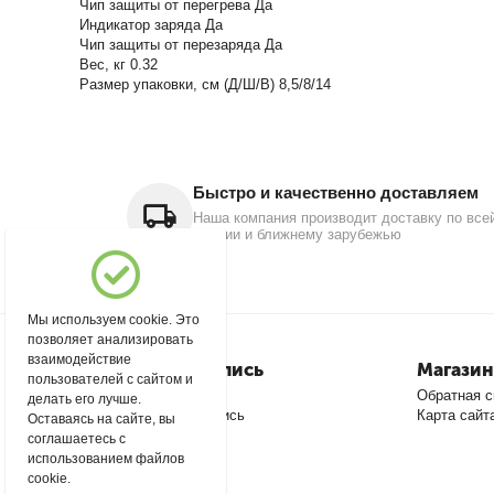
Чип защиты от перегрева Да
Индикатор заряда Да
Чип защиты от перезаряда Да
Вес, кг 0.32
Размер упаковки, см (Д/Ш/В) 8,5/8/14
Быстро и качественно доставляем
Наша компания производит доставку по все
России и ближнему зарубежью
Мы используем cookie. Это
позволяет анализировать
взаимодействие
Моя учетная запись
Магазин
пользователей с сайтом и
Войти
Обратная с
делать его лучше.
Создать учетную запись
Карта сайт
Оставаясь на сайте, вы
соглашаетесь с
использованием файлов
cookie.