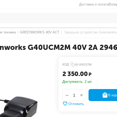
Доставка и оплата
Возв
я техника
GREENWORKS 40V ACT
Зарядное устройство Greenwork
/
/
enworks G40UCM2M 40V 2А 294
КОД:
00-00015786
2 350.00
Р
Доступность:
2 шт.
+
−
В кор
Отложить