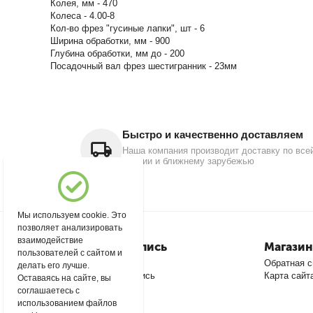
Колея, мм - 470
Колеса - 4.00-8
Кол-во фрез "гусиные лапки", шт - 6
Ширина обработки, мм - 900
Глубина обработки, мм до - 200
Посадочный вал фрез шестигранник - 23мм
Быстро и качественно доставляем
Наша компания производит доставку по все
России и ближнему зарубежью
Мы используем cookie. Это
позволяет анализировать
взаимодействие
Моя учетная запись
Магазин
пользователей с сайтом и
Войти
Обратная с
делать его лучше.
Создать учетную запись
Карта сайт
Оставаясь на сайте, вы
соглашаетесь с
использованием файлов