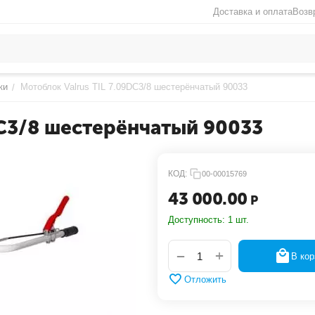
Доставка и оплата
Возв
ки
Мотоблок Valrus TIL 7.09DC3/8 шестерёнчатый 90033
/
DC3/8 шестерёнчатый 90033
КОД:
00-00015769
43 000.00
Р
Доступность:
1 шт.
+
−
В кор
Отложить