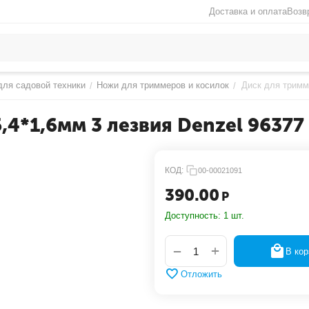
Доставка и оплата
Возв
ля садовой техники
Ножи для триммеров и косилок
Диск для тримм
/
/
,4*1,6мм 3 лезвия Denzel 96377
КОД:
00-00021091
390.00
Р
Доступность:
1 шт.
+
−
В кор
Отложить