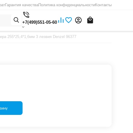
рат
Гарантия качества
Политика конфиденциальности
Контакты
+7(499)551-05-60
ера 255*25,4*1,6мм 3 лезвия Denzel 96377
зину