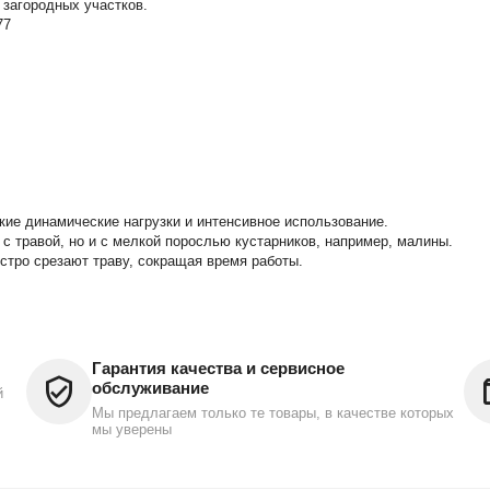
загородных участков.
77
ие динамические нагрузки и интенсивное использование.
 травой, но и с мелкой порослью кустарников, например, малины.
стро срезают траву, сокращая время работы.
Гарантия качества и сервисное
обслуживание
й
Мы предлагаем только те товары, в качестве которых
мы уверены