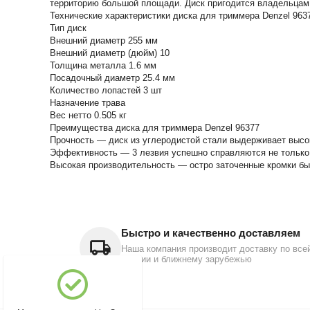
территорию большой площади. Диск пригодится владельцам 
Технические характеристики диска для триммера Denzel 963
Тип диск
Внешний диаметр 255 мм
Внешний диаметр (дюйм) 10
Толщина металла 1.6 мм
Посадочный диаметр 25.4 мм
Количество лопастей 3 шт
Назначение трава
Вес нетто 0.505 кг
Преимущества диска для триммера Denzel 96377
Прочность — диск из углеродистой стали выдерживает высок
Эффективность — 3 лезвия успешно справляются не только с
Высокая производительность — остро заточенные кромки бы
Быстро и качественно доставляем
Наша компания производит доставку по все
России и ближнему зарубежью