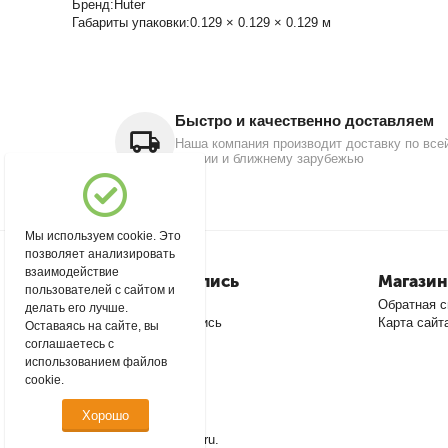
Бренд:Huter
Габариты упаковки:0.129 × 0.129 × 0.129 м
Быстро и качественно доставляем
Наша компания производит доставку по все
России и ближнему зарубежью
Мы используем cookie. Это
позволяет анализировать
взаимодействие
Моя учетная запись
Магазин
пользователей с сайтом и
Войти
Обратная с
делать его лучше.
Создать учетную запись
Карта сайт
Оставаясь на сайте, вы
соглашаетесь с
использованием файлов
cookie.
Хорошо
© 2004 - 2026 msever.ru.