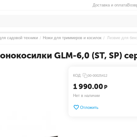
Доставка и оплата
Возв
ля садовой техники
Ножи для триммеров и косилок
Лезвие для бенз
/
/
онокосилки GLM-6,0 (ST, SP) се
КОД:
00-00025412
1 990.00
Р
Нет в наличии
Отложить