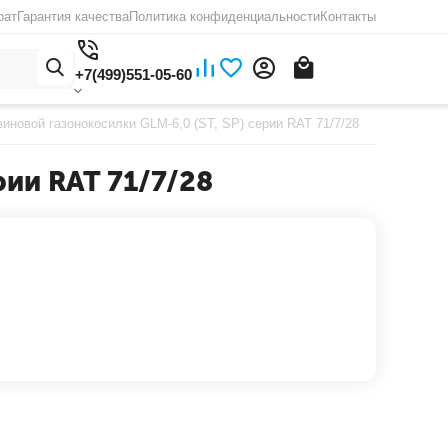
рат
Гарантия качества
Политика конфиденциальности
Контакты
+7(499)551-05-60
иновой газонокосилки GLM-6,0 (ST, SP) серии RAT 71/7/28
рии RAT 71/7/28