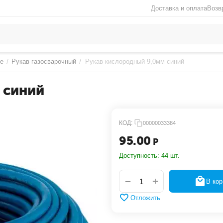
Доставка и оплата
Возв
е
Рукав газосварочный
Рукав кислородный 9,0мм синий
/
/
 синий
КОД:
00000033384
95.00
Р
Доступность:
44 шт.
+
−
В кор
Отложить