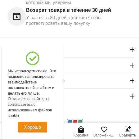
которых мы уверены
Возврат товара в течение 30 дней
У вас есть 30 дней, для того чтобы
протестировать вашу покупку
Моя учетная запись
Магазин "Северный"
Мы используем cookie. Это
позволяет анализировать
Покупательский сервис
взаимодействие
пользователей с сайтом и
делать его лучше.
Контакты
Оставаясь на сайте, вы
соглашаетесь с
использованием файлов
© 2004 - 2026 msever.ru.
cookie.
Хорошо
2 100.00
Р
В корзину
Главная
Меню
Найти
Корзина
Отложенные
Сравнить