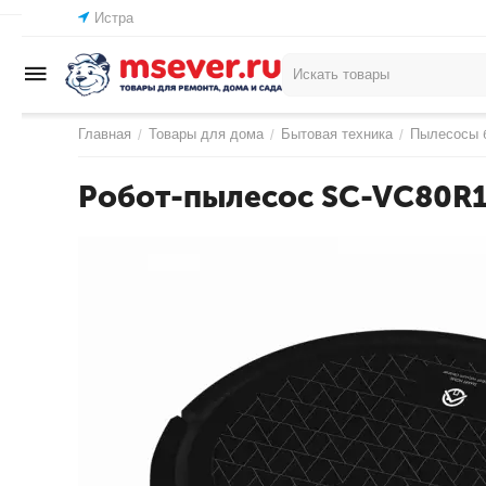
Истра
Главная
Товары для дома
Бытовая техника
Пылесосы 
/
/
/
Робот-пылесос SC-VC80R12