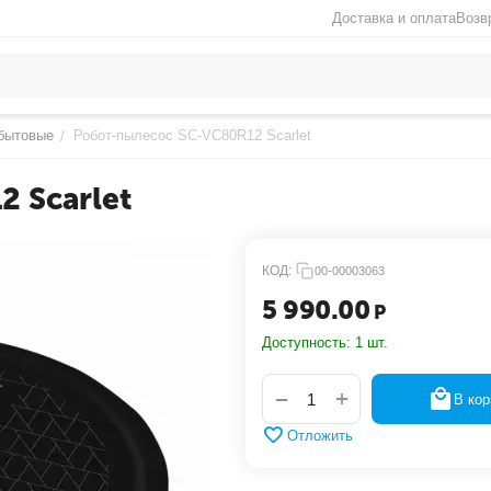
Доставка и оплата
Возв
бытовые
Робот-пылесос SC-VC80R12 Scarlet
/
 Scarlet
КОД:
00-00003063
5 990.00
Р
Доступность:
1 шт.
+
−
В кор
Отложить