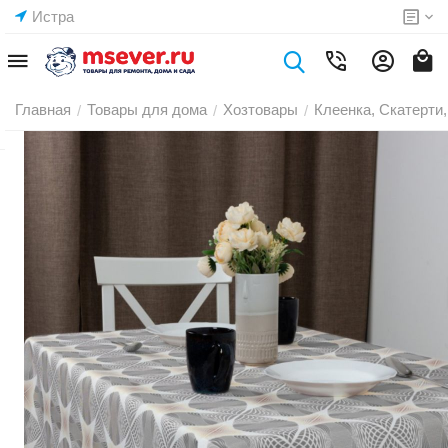
Истра
Главная
Товары для дома
Хозтовары
Клеенка, Скатерти,
/
/
/