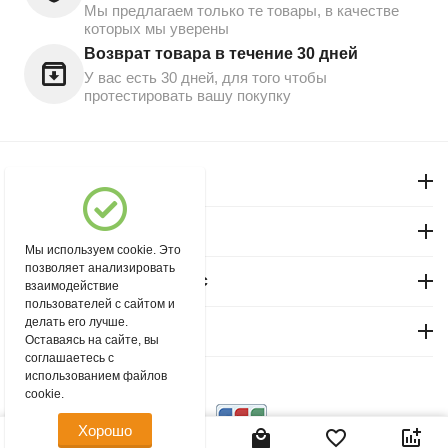
Мы предлагаем только те товары, в качестве
которых мы уверены
Возврат товара в течение 30 дней
У вас есть 30 дней, для того чтобы
протестировать вашу покупку
Моя учетная запись
Магазин "Северный"
Мы используем cookie. Это
позволяет анализировать
Покупательский сервис
взаимодействие
пользователей с сайтом и
делать его лучше.
Контакты
Оставаясь на сайте, вы
соглашаетесь с
использованием файлов
© 2004 - 2026 msever.ru.
cookie.
Хорошо
820.00
Р
В корзину