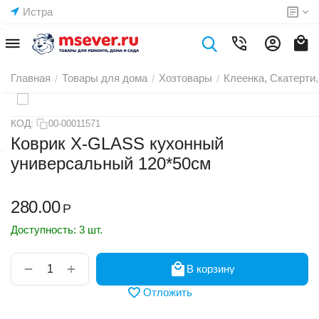
Истра
Главная
Товары для дома
Хозтовары
Клеенка, Скатерти,
/
/
/
КОД:
00-00011571
Коврик X-GLASS кухонный
универсальный 120*50см
280.00
Р
Доступность:
3 шт.
+
−
В корзину
Отложить