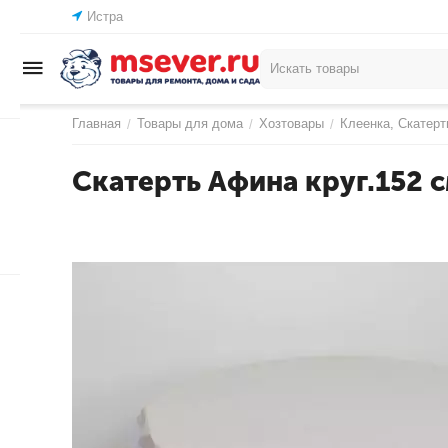
Истра
Главная
Товары для дома
Хозтовары
Клеенка, Скатерт
/
/
/
Скатерть Афина круг.152 