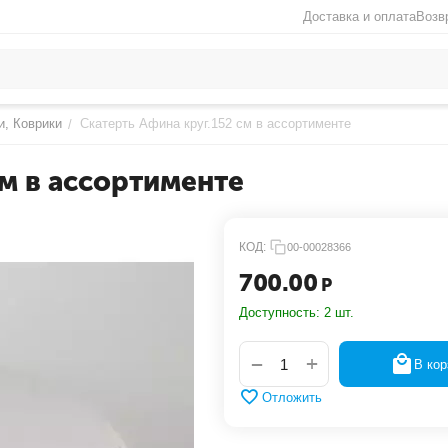
Доставка и оплата
Возв
и, Коврики
Скатерть Афина круг.152 см в ассортименте
/
см в ассортименте
КОД:
00-00028366
700.00
Р
Доступность:
2 шт.
+
−
В кор
Отложить