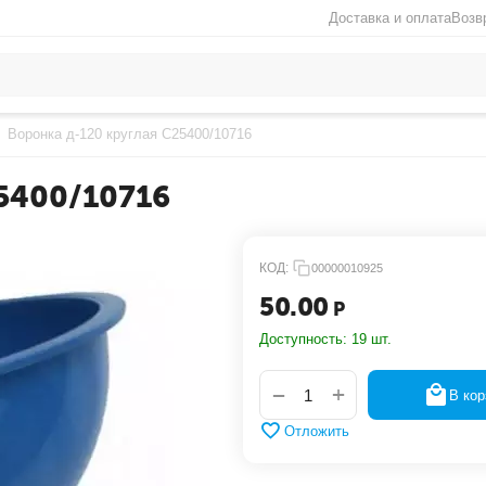
Доставка и оплата
Возв
Воронка д-120 круглая С25400/10716
25400/10716
КОД:
00000010925
50.00
Р
Доступность:
19 шт.
+
−
В кор
Отложить