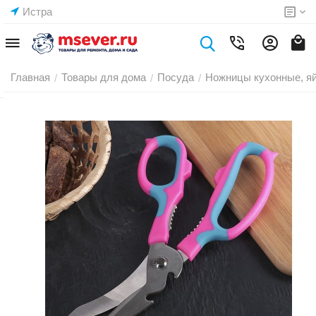
Истра
Главная
Товары для дома
Посуда
Ножницы кухонные, я
/
/
/