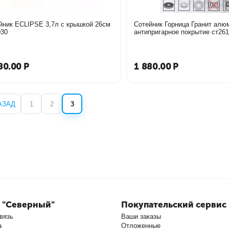
йник ECLIPSE 3,7л с крышкой 26см
Сотейник Горница Гранит алю
030
антипригарное покрытие ст261
съемная ручка
80.00
Р
1 880.00
Р
АЗАД
1
2
3
 "Северный"
Покупательский сервис
вязь
Ваши заказы
а
Отложенные