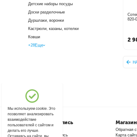
Детские наборы посуды
Доски разделочные
Соте
820-
Дуршлаки, воронки
Кастрюли, казаны, котелки
Ковши
2 9
+28
Еще
Н
Мы используем cookie. Это
позволяет анализировать
взаимодействие
Моя учетная запись
Магазин
пользователей с сайтом и
Войти
Обратная с
делать его лучше.
Создать учетную запись
Карта сайт
Оставаясь на сайте, вы