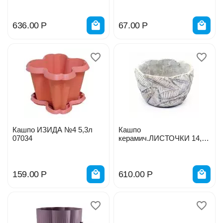
636.00
Р
67.00
Р
Кашпо ИЗИДА №4 5,3л
Кашпо
07034
керамич.ЛИСТОЧКИ 14,5
см DIN615
159.00
Р
610.00
Р