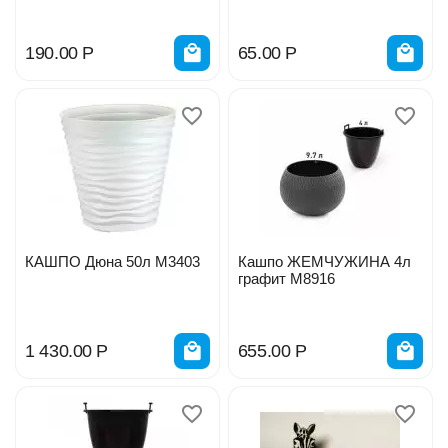
190.00
Р
65.00
Р
КАШПО Дюна 50л М3403
Кашпо ЖЕМЧУЖИНА 4л
графит М8916
1 430.00
Р
655.00
Р