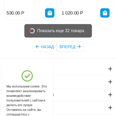
530.00
Р
1 020.00
Р
Показать еще 32 товара
НАЗАД
ВПЕРЕД
Моя учетная запись
Магазин "Северный"
Мы используем cookie. Это
позволяет анализировать
Покупательский сервис
взаимодействие
пользователей с сайтом и
делать его лучше.
Контакты
Оставаясь на сайте, вы
соглашаетесь с