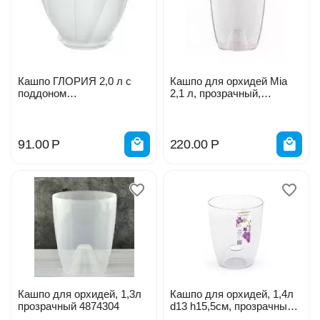
Кашпо ГЛОРИЯ 2,0 л с
Кашпо для орхидей Mia
поддоном
2,1 л, прозрачный,
АС28338000,28333000,283
BEROSSI 150*10
60000
АС43800000
91.00
Р
220.00
Р
Кашпо для орхидей, 1,3л
Кашпо для орхидей, 1,4л
прозрачный 4874304
d13 h15,5см, прозрачный
232105