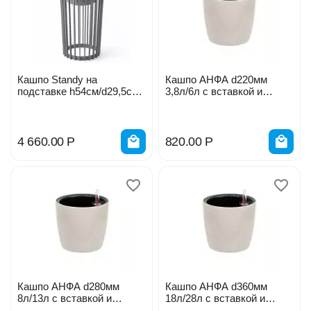
Кашпо Standy на
Кашпо АНФА d220мм
подставке h54см/d29,5см
3,8л/6л с вставкой и
платина
автополивом м3232
4 660.00
Р
820.00
Р
Кашпо АНФА d280мм
Кашпо АНФА d360мм
8л/13л с вставкой и
18л/28л с вставкой и
автополивом м3233
автополивом м3234