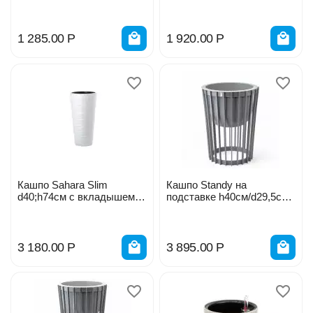
V-5,5л белый 2723-011
565016
1 285.00
Р
1 920.00
Р
Кашпо Sahara Slim
Кашпо Standy на
d40;h74см с вкладышем,
подставке h40см/d29,5см
белый арт. 2724-01 565054
платина
3 180.00
Р
3 895.00
Р