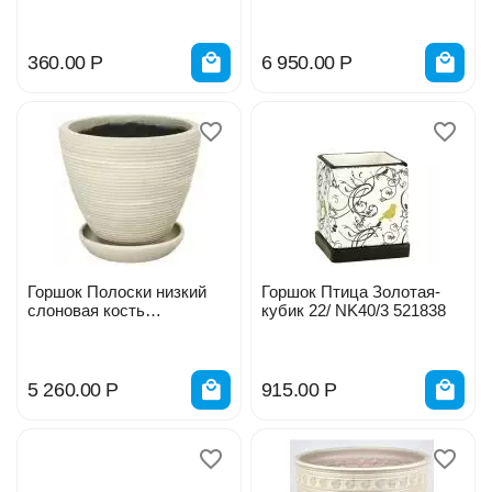
252-1
U0907
360.00
Р
6 950.00
Р
Горшок Полоски низкий
Горшок Птица Золотая-
слоновая кость
кубик 22/ NK40/3 521838
.d41*h35см U0807
5 260.00
Р
915.00
Р