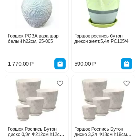
Горшок РОЗА ваза шар
Горшок роспись бутон
белый h22см, 25-005
дижон желт.5,4л РС105/4
1 770.00
Р
590.00
Р
Горшок Роспись Бутон
Горшок Роспись Бутон
диско 0,9л Ф212см h12см
диско 3,2л Ф18см h18см
РС189
РС189