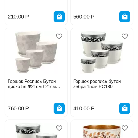
210.00
Р
560.00
Р
Горшок Роспись Бутон
Горшок роспись бутон
диско 5л Ф21см h21см
зебра 15см РС180
РС189
760.00
Р
410.00
Р