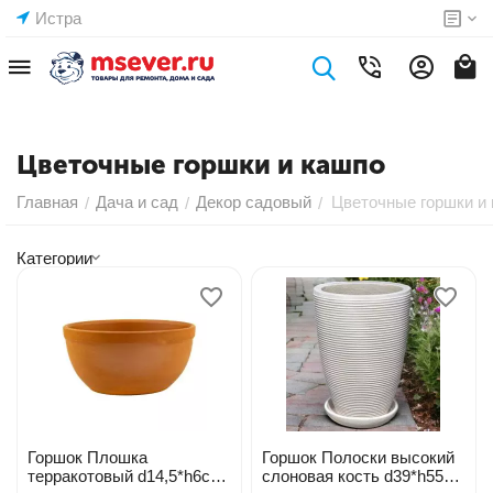
Истра
Цветочные горшки и кашпо
Главная
Дача и сад
Декор садовый
Цветочные горшки и
/
/
/
Категории
Горшок Плошка
Горшок Полоски высокий
терракотовый d14,5*h6см
слоновая кость d39*h55см