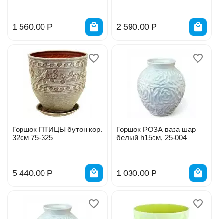
1 560.00
Р
2 590.00
Р
Горшок ПТИЦЫ бутон кор.
Горшок РОЗА ваза шар
32см 75-325
белый h15см, 25-004
5 440.00
Р
1 030.00
Р