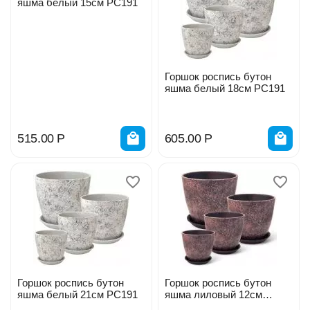
яшма белый 15см РС191
Горшок роспись бутон
яшма белый 18см РС191
515.00
Р
605.00
Р
Горшок роспись бутон
Горшок роспись бутон
яшма белый 21см РС191
яшма лиловый 12см
РС192