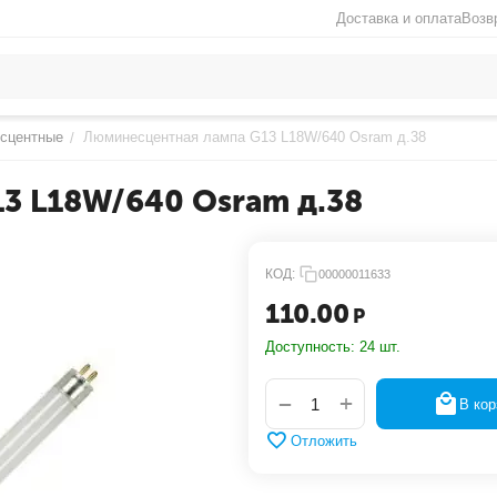
Доставка и оплата
Возв
сцентные
Люминесцентная лампа G13 L18W/640 Osram д.38
/
3 L18W/640 Osram д.38
КОД:
00000011633
110.00
Р
Доступность:
24 шт.
+
−
В кор
Отложить