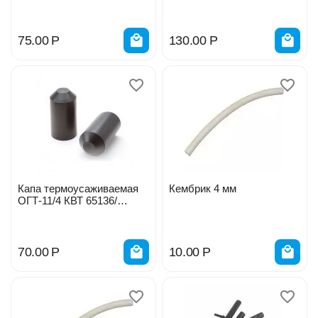
SM-1505-35KV 390133
SM-3515-35KB 390135
75.00
Р
130.00
Р
Капа термоусаживаемая
Кембрик 4 мм
ОГТ-11/4 КВТ 65136/
1182088
70.00
Р
10.00
Р