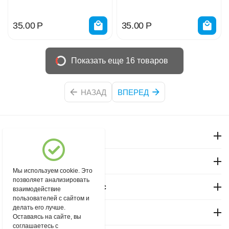
35.00
Р
35.00
Р
Показать еще 16 товаров
НАЗАД
ВПЕРЕД
Моя учетная запись
Магазин "Северный"
Мы используем cookie. Это
позволяет анализировать
Покупательский сервис
взаимодействие
пользователей с сайтом и
делать его лучше.
Контакты
Оставаясь на сайте, вы
соглашаетесь с