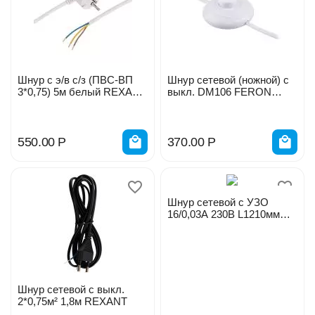
Шнур с э/в с/з (ПВС-ВП
Шнур сетевой (ножной) с
3*0,75) 5м белый REXANT
выкл. DM106 FERON
11-1308
белый 29844
550.00
Р
370.00
Р
Шнур сетевой с УЗО
16/0,03А 230В L1210мм
без контактов 66599
Шнур сетевой с выкл.
2*0,75м² 1,8м REXANT