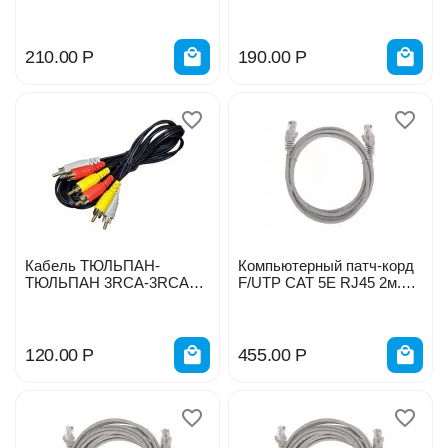
17-6202-8
210.00
Р
190.00
Р
Кабель ТЮЛЬПАН-
Компьютерный патч-корд
ТЮЛЬПАН 3RCA-3RCA
F/UTP CAT 5E RJ45 2м.
1,2м
серый REXANT 02-0110-2
120.00
Р
455.00
Р