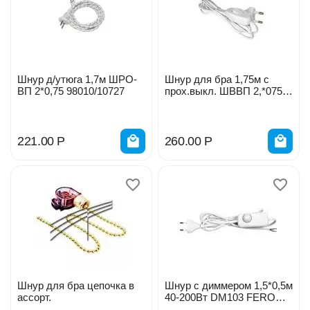
Шнур д/утюга 1,7м ШРО-
Шнур для бра 1,75м с
ВП 2*0,75 98010/10727
прох.выкл. ШВВП 2,*075
А1060 UNIVERSAL
221.00
Р
260.00
Р
Шнур для бра цепочка в
Шнур с диммером 1,5*0,5м
ассорт.
40-200Вт DM103 FERON
23056/ 23059