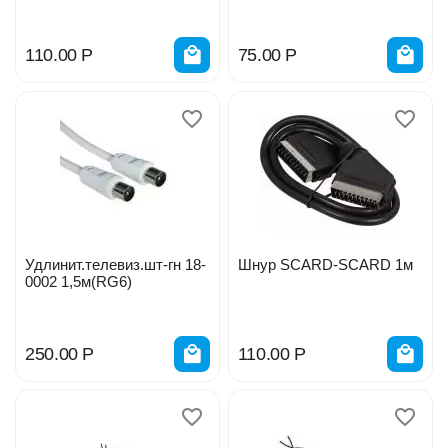
110.00
Р
75.00
Р
Удлинит.телевиз.шт-гн 18-
Шнур SCARD-SCARD 1м
0002 1,5м(RG6)
250.00
Р
110.00
Р