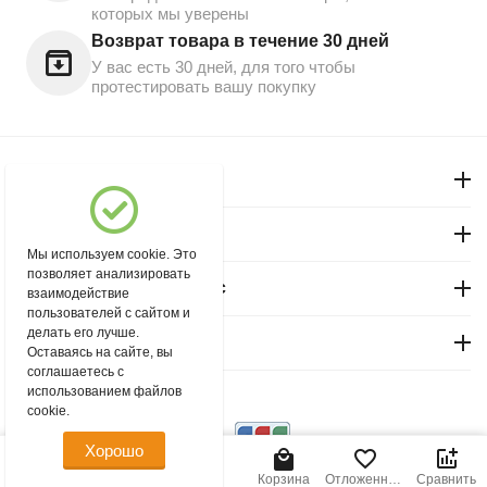
которых мы уверены
Возврат товара в течение 30 дней
У вас есть 30 дней, для того чтобы
протестировать вашу покупку
Моя учетная запись
Магазин "Северный"
Мы используем cookie. Это
позволяет анализировать
Покупательский сервис
взаимодействие
пользователей с сайтом и
делать его лучше.
Контакты
Оставаясь на сайте, вы
соглашаетесь с
использованием файлов
© 2004 - 2026 msever.ru.
cookie.
Хорошо
1 540.00
Р
В корзину
Главная
Меню
Найти
Корзина
Отложенные
Сравнить