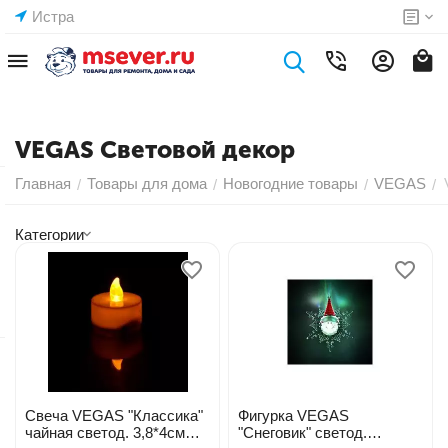
Истра
VEGAS Световой декор
Главная
Товары для дома
Новогодние товары
VEGAS
/
/
/
/
Категории
Свеча VEGAS "Классика"
Фигурка VEGAS
чайная светод. 3,8*4см
"Снеговик" светод.