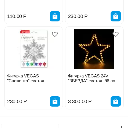
55047
10*12см 55054
110.00
Р
230.00
Р
Фигурка VEGAS
Фигурка VEGAS 24V
"Снежинка" светод.
"ЗВЕЗДА" светод. 96 ламп
9,5*9,5см 55055
Д-56см 55039
230.00
Р
3 300.00
Р
Моя учетная запись