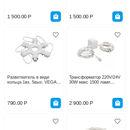
55129
24V 2м для создания
занавеся 55044
1 500.00
Р
1 500.00
Р
Разветвитель в виде
Трансформатор 220V/24V
кольца 1вх. 5вых. VEGAS
30W макс 1500 ламп
24V 55043
VEGAS 55046
790.00
Р
2 900.00
Р