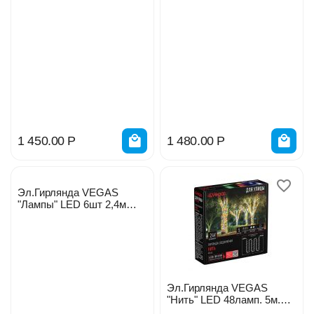
красных 6нитей 55021
разноцветн. 6нитей 55093
1 450.00
Р
1 480.00
Р
Эл.Гирлянда VEGAS
"Лампы" LED 6шт 2,4м
55040
Эл.Гирлянда VEGAS
"Нить" LED 48ламп. 5м.
55087 мульти статика