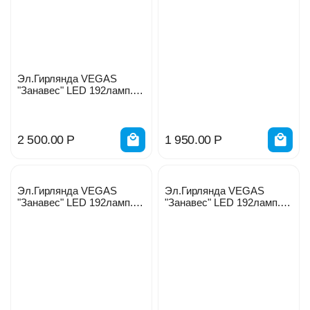
красных 6нитей 1*4м
55027
Эл.Гирлянда VEGAS
"Занавес" LED 192ламп.
(36 мигающ) 6нитей 55096
мульти
2 500.00
Р
1 950.00
Р
Эл.Гирлянда VEGAS
Эл.Гирлянда VEGAS
"Занавес" LED 192ламп.
"Занавес" LED 192ламп.
синих 6нитей 55026
холодных 6нитей 55025