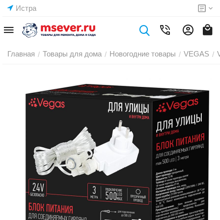
Истра
Главная
Товары для дома
Новогодние товары
VEGAS
/
/
/
/