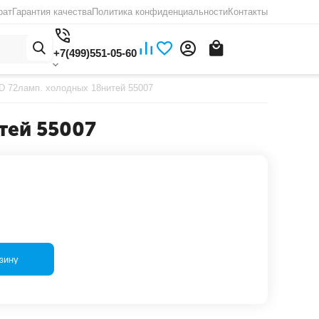
рат
Гарантия качества
Политика конфиденциальности
Контакты
+7(499)551-05-60
 72ламп. холодных 18нитей 55007
тей 55007
зину