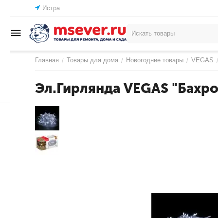
Истра
Главная
Товары для дома
Новогодние товары
VEGAS
/
/
/
Эл.Гирлянда VEGAS "Бахро