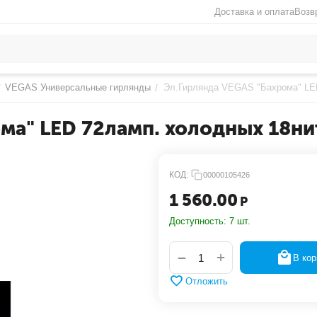
Доставка и оплата
Возв
VEGAS Универсальные гирлянды
Эл.Гирлянда VEGAS "Бахрома" LED
/
/
ма" LED 72ламп. холодных 18ни
КОД:
00000105426
1 560.00
Р
Доступность:
7 шт.
+
−
В кор
Отложить