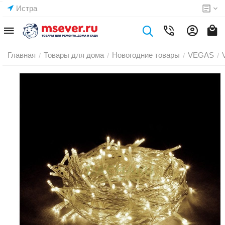
Истра
Главная
Товары для дома
Новогодние товары
VEGAS
/
/
/
/