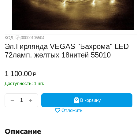
КОД:
00000105504
Эл.Гирлянда VEGAS "Бахрома" LED
72ламп. желтых 18нитей 55010
1 100.00
Р
Доступность:
1 шт.
+
−
В корзину
Отложить
Описание