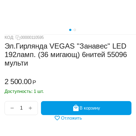
КОД:
00000110595
Эл.Гирлянда VEGAS "Занавес" LED
192ламп. (36 мигающ) 6нитей 55096
мульти
2 500.00
Р
Доступность:
1 шт.
+
−
В корзину
Отложить