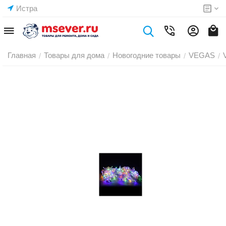
Истра
Главная
Товары для дома
Новогодние товары
VEGAS
/
/
/
/