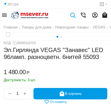
Истра
Главная
Товары для дома
Новогодние товары
VEGAS
/
/
/
/
КОД:
00000116703
Эл.Гирлянда VEGAS "Занавес" LED
96ламп. разноцветн. 6нитей 55093
1 480.00
Р
Доступность:
3 шт.
+
−
В корзину
Отложить