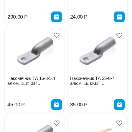
(уп.5шт) IEK UNP10-31-O-
58776/412696
025-008-05/ 1766166
290.00
Р
24.00
Р
Наконечник ТА 16-8-5,4
Наконечник ТА 25-8-7
алюм. 1шт.КВТ
алюм. 1шт.КВТ
44844/412697
44845/412698
45.00
Р
35.00
Р